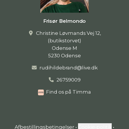
Frisør Belmondo
Christine Løvmands Vej 12,
(butikstorvet)
Odense M
5230 Odense
rudihildebrand@live.dk
26759009
Find os på Timma
Afbestillingsbetingelser
•
Cookie-politik
•